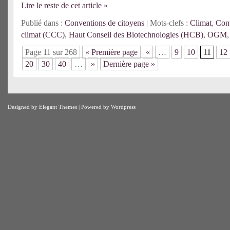
Lire le reste de cet article »
Publié dans :
Conventions de citoyens
| Mots-clefs :
Climat
,
Conv
climat (CCC)
,
Haut Conseil des Biotechnologies (HCB)
,
OGM
Page 11 sur 268
« Première page
«
…
9
10
11
12
20
30
40
…
»
Dernière page »
Designed by
Elegant Themes
| Powered by
Wordpress