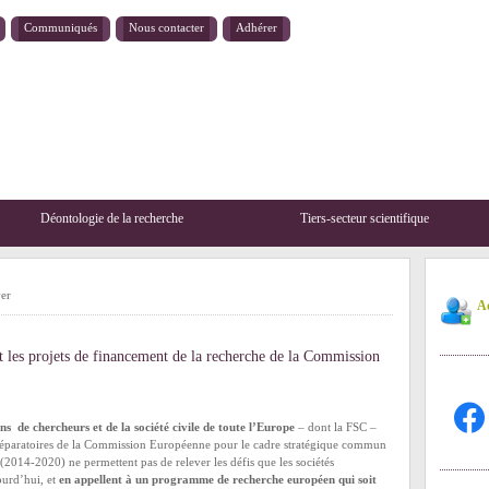
Communiqués
Nous contacter
Adhérer
Déontologie de la recherche
Tiers-secteur scientifique
yer
Ad
t les projets de financement de la recherche de la Commission
facebo
ns de chercheurs et de la société civile de toute l’Europe
– dont la FSC –
préparatoires de la Commission Européenne pour le cadre stratégique commun
(2014-2020) ne permettent pas de relever les défis que les sociétés
urd’hui, et
en appellent à un programme de recherche européen qui soit