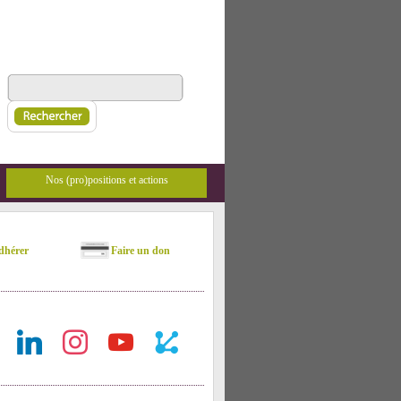
Nos (pro)positions et actions
hérer
Faire un don
ok
linkedin
instagram
youtube
rest-
api