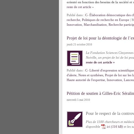
orienté en fonction des besoins de la société et
reste de cet article »
Publié dans :
C- Élaboration démocratique des ch
recherche
,
Politiques de recherche en Europe
| M
Innovation
,
Marchandisation
,
Recherche particip
Projet de loi pour la déontologie de l’ex
jeudi 21 octobre 2010
La Fondation Sciences Citoyennes a
Noiville, un projet de loi de loi po
reste de cet article »
Publié dans :
C- Liberté d'expression scientifique
d'alerte
,
Notes et synthèses
,
Projet de loi sur les 
Haute autorité de l'expertise
,
Innovation
,
Lanceur
Pétition de soutien à Gilles-Eric Séralin
mercredi 5 mai 2010
Pour le respect de la controv
Plus de 1100 chercheurs et médecins
disponible
ici
et les 