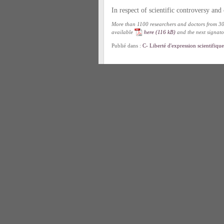
In respect of scientific controversy and
More than 1100 researchers and doctors from 30 co
available
here
and the next signatori
Publié dans :
C- Liberté d'expression scientifique
Comment intégrer les sciences à la démo
jeudi 21 janvier 2010
Aujourd’hui la capacité à produire
et aux organismes d’Etats. Or avec 
risques, avec le reflux de l’Etat e
l’Etat n’est plus toujours une garan
Lire le reste de cet article »
Publié dans :
Boutiques des sciences
,
C- Élaborat
scientifique
,
Débat public
,
Expertise
,
Lobbying
,
Sciences
,
Innovation
,
Lobbying
,
Marchandisati
Compte-rendu de l’audition du réseau 
vendredi 13 novembre 2009
Le Sénat a publié le 7 octobre des
Réseau citoyen ETAL (pour un encad
imprécises, même si la mise en plac
lobbyistes semblent aller un peu p