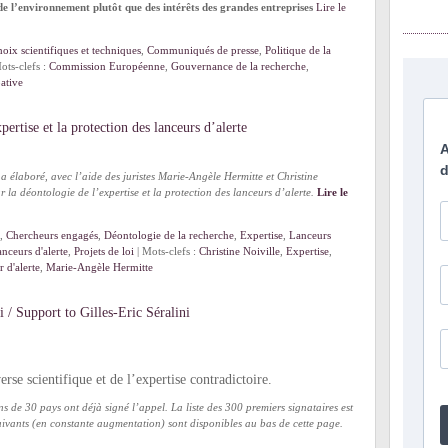
 de l’environnement plutôt que des intérêts des grandes entreprises
Lire le
oix scientifiques et techniques
,
Communiqués de presse
,
Politique de la
ots-clefs :
Commission Européenne
,
Gouvernance de la recherche
,
ative
pertise et la protection des lanceurs d’alerte
 élaboré, avec l’aide des juristes Marie-Angèle Hermitte et Christine
ur la déontologie de l’expertise et la protection des lanceurs d’alerte.
Lire le
,
Chercheurs engagés
,
Déontologie de la recherche
,
Expertise
,
Lanceurs
lanceurs d'alerte
,
Projets de loi
| Mots-clefs :
Christine Noiville
,
Expertise
,
 d'alerte
,
Marie-Angèle Hermitte
i / Support to Gilles-Eric Séralini
erse scientifique et de l’expertise contradictoire.
 de 30 pays ont déjà signé l’appel. La liste des 300 premiers signataires est
suivants (en constante augmentation) sont disponibles au bas de cette page.