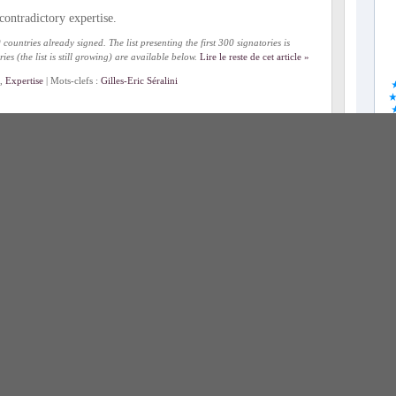
 contradictory expertise.
untries already signed. The list presenting the first 300 signatories is
es (the list is still growing) are available below.
Lire le reste de cet article »
,
Expertise
| Mots-clefs :
Gilles-Eric Séralini
cratie ?
 de l’expertise et de la recherche est largement cantonnée aux firmes privées
les lobbyings qui s’exercent sur l’expertise et la régulation publique des
ntrepreneur de science, et la marchandisation croissante des connaissances,
tie suffisante pour assurer une recherche et une expertise d’intérêt général.
ion démocratique des choix scientifiques et techniques
,
C- Tiers-secteur
Politique de la recherche
,
Recherche participative
| Mots-clefs :
Boutique des
on
,
Recherche participative
,
Université
ETAL au Sénat sur la réglementation du lobbying
 premières règles pour l’encadrement des groupes d’intérêts (lobbyistes). Le
rement et une transparence des activités de lobbying) les juge partielles et
e d’un registre obligatoire et la publication des noms des clients des
lus loin que les dispositions prises précédemment par l’Assemblée nationale.