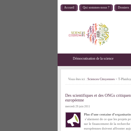
Accueil
Qui sommes-nous ?
Dossiers
Démocratisation de la science
Vous êtes ici :
Sciences Citoyennes
>
T-Plaido
Des scientifiques et des ONGs critiquen
européenne
mercredi 29 juin 2011
Plus d’une centaine d’organisatio
s’alarment de ce que les projets 
sur le financement de la recherche 
européennes doivent affronter aujo