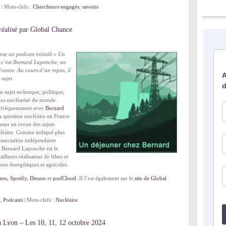
| Mots-clefs :
Chercheurs engagés
,
savoirs
 réalisé par Global Chance
se un podcast intitulé « Un
 c’est Bernard Laponche, un
France. Au cours d’un repas, il
sujet.
un sujet technique, politique,
plus nucléarisé du monde.
er fréquemment avec
Bernard
la question nucléaire en France
sser en revue des sujets
ucléaire. Comme indiqué plus
association indépendante
nt Bernard Laponche est le
ailleurs réalisateur de films et
ons énergétiques et agricoles.
nes
,
Spotify
,
Deezer
et
podCloud
. Il l’est également sur le
site de Global
,
Podcasts
| Mots-clefs :
Nucléaire
à Lyon – Les 10, 11, 12 octobre 2024