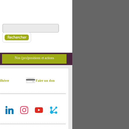
Nos (pro)positions et actions
hérer
Faire un don
ok
linkedin
instagram
youtube
rest-
api