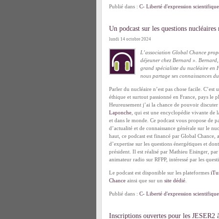
Publié dans :
C- Liberté d'expression scientifique
Un podcast sur les questions nucléaires
lundi 14 octobre 2024
L’association Global Chance propo
déjeuner chez Bernard ». Bernard,
grand spécialiste du nucléaire en 
nous partage ses connaissances du 
Parler du nucléaire n’est pas chose facile. C’est 
éthique et surtout passionné en France, pays le 
Heureusement j’ai la chance de pouvoir discut
Laponche
, qui est une encyclopédie vivante de 
et dans le monde. Ce podcast vous propose de pa
d’actualité et de connaissance générale sur le n
haut, ce podcast est financé par Global Chance, 
d’expertise sur les questions énergétiques et do
président. Il est réalisé par Mathieu Eisinger, par 
animateur radio sur RFPP, intéressé par les questi
Le podcast est disponible sur les plateformes
iTu
Chance
ainsi que sur un
site dédié
.
Publié dans :
C- Liberté d'expression scientifique
Inscriptions ouvertes pour les JESER2 