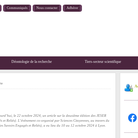
Communiqués
Nous contacter
Adhérer
Déontologie de la recherche
Tiers-secteur scientifique
te
Ad
facebo
urd’hui, le 22 octobre 2024, un article sur la deuxième édition des JESER
 et Reliés). L’événement co-organisé par Sciences Citoyennes, au travers du
s Savoirs Engagés et Reliés), a eu lieu du 10 au 12 octobre 2024 à Lyon.