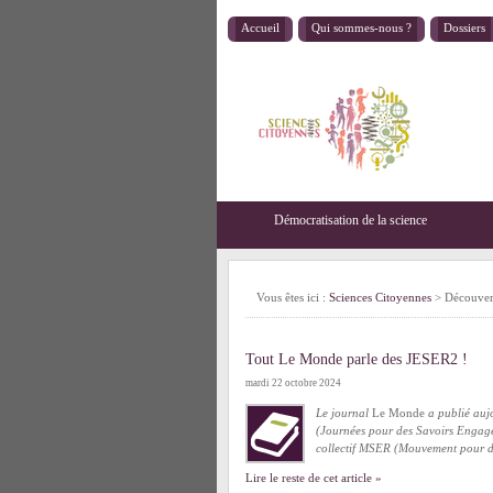
Accueil
Qui sommes-nous ?
Dossiers
Démocratisation de la science
Vous êtes ici :
Sciences Citoyennes
>
Découver
Tout Le Monde parle des JESER2 !
mardi 22 octobre 2024
Le journal
Le Monde
a publié aujo
(Journées pour des Savoirs Engagés
collectif MSER (Mouvement pour de
Lire le reste de cet article »