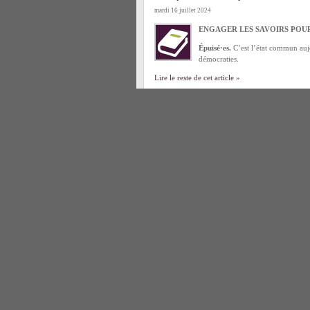
mardi 16 juillet 2024
ENGAGER LES SAVOIRS POU
Épuisé·es.
C’est l’état commun aujo
démocraties.
Lire le reste de cet article »
Publié dans :
C- Liberté d'expression scientifique
reliés
Cycle de webinaires « Expertise et déc
jeudi 11 juillet 2024
Gestion de l’eau et des déchets, pr
territoriaux ont enflammé les débats
collectivités territoriales à organi
Publié dans :
C- Élaboration démocratique des ch
Tiers-secteur scientifique
| Mots-clefs :
Boutique 
d'intérêts
,
conventions citoyennes
,
Expertise
,
Exp
Sciences Citoyennes rejoint le front con
lundi 24 juin 2024
Dimanche 9 juin 2024, nous apprenio