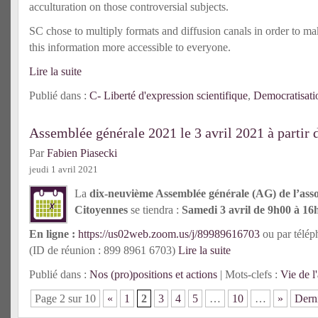
acculturation on those controversial subjects.
SC chose to multiply formats and diffusion canals in order to m
this information more accessible to everyone.
Lire la suite
Publié dans :
C- Liberté d'expression scientifique
,
Democratisati
Assemblée générale 2021 le 3 avril 2021 à partir 
Par
Fabien Piasecki
jeudi 1 avril 2021
La
dix-neuvième Assemblée générale (AG) de l’asso
Citoyennes
se tiendra :
Samedi 3 avril de 9h00 à 16
En ligne :
https://us02web.zoom.us/j/89989616703
ou par télép
(ID de réunion : 899 8961 6703)
Lire la suite
Publié dans :
Nos (pro)positions et actions
| Mots-clefs :
Vie de l
Page 2 sur 10
«
1
2
3
4
5
…
10
…
»
Dern