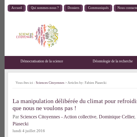
Accueil
Qui sommes-nous ?
Dossiers
Communiqués
Nous contact
Démocratisation de la science
Déontologie de la recherche
Vous êtes ici :
Sciences Citoyennes
> Articles by: Fabien Piasecki
La manipulation délibérée du climat pour refroidir
que nous ne voulons pas !
Par
Sciences Citoyennes - Action collective
,
Dominique Cellier
,
Piasecki
lundi 4 juillet 2016