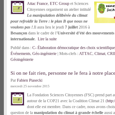
Attac France
,
ETC Group
et Sciences
Citoyennes organisent un atelier intitulé
La manipulation délibérée du climat
pour refroidir la Terre : le plan B que nous ne
voulons pas !
.Il aura lieu le jeudi
7 juillet
2016 à
Besançon
dans le cadre de l’
Université d’été des mouvements s
internationale
.
Lire la suite
Publié dans :
C- Élaboration démocratique des choix scientifique
Événements
,
Géo-ingénierie
| Mots-clefs :
ATTAC
,
Climat
,
CRI
Géoingénierie
Si on ne fait rien, personne ne le fera à notre plac
Par
Fabien Piasecki
mercredi 25 novembre 2015
La Fondation Sciences Citoyennes (FSC) prend part a
autour de la COP21 avec la Coalition Climat 21 (
http:
dont elle est membre. Dans ce cadre, nous avons choisi 
question de la
manipulation du climat à grande échelle
aussi 