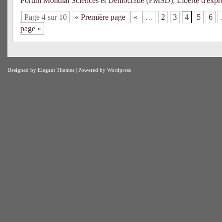
Forum Mondial Sciences et Démocratie (FMSD)
,
Liberté d'expr
Page 4 sur 10
« Première page
«
…
2
3
4
5
6
page »
Designed by
Elegant Themes
| Powered by
Wordpress