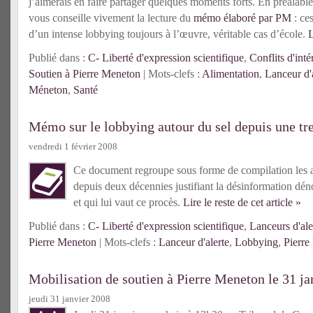
j’aimerais en faire partager quelques moments forts. En préalable, s
vous conseille vivement la lecture du
mémo élaboré par PM
: ces
d’un intense lobbying toujours à l’œuvre, véritable cas d’école.
L
Publié dans :
C- Liberté d'expression scientifique
,
Conflits d'inté
Soutien à Pierre Meneton
| Mots-clefs :
Alimentation
,
Lanceur d'
Méneton
,
Santé
Mémo sur le lobbying autour du sel depuis une tr
vendredi 1 février 2008
Ce document regroupe sous forme de compilation les a
depuis deux décennies justifiant la désinformation dé
et qui lui vaut ce procès.
Lire le reste de cet article »
Publié dans :
C- Liberté d'expression scientifique
,
Lanceurs d'ale
Pierre Meneton
| Mots-clefs :
Lanceur d'alerte
,
Lobbying
,
Pierre
Mobilisation de soutien à Pierre Meneton le 31 ja
jeudi 31 janvier 2008