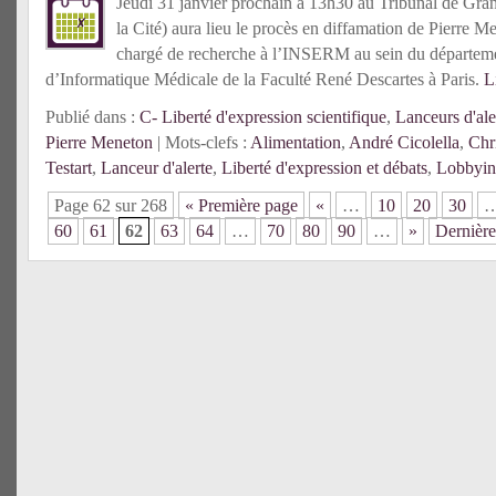
Jeudi 31 janvier prochain à 13h30 au Tribunal de Grand
la Cité) aura lieu le procès en diffamation de Pierre M
chargé de recherche à l’INSERM au sein du départeme
d’Informatique Médicale de la Faculté René Descartes à Paris.
L
Publié dans :
C- Liberté d'expression scientifique
,
Lanceurs d'ale
Pierre Meneton
| Mots-clefs :
Alimentation
,
André Cicolella
,
Chr
Testart
,
Lanceur d'alerte
,
Liberté d'expression et débats
,
Lobbyi
Page 62 sur 268
« Première page
«
…
10
20
30
60
61
62
63
64
…
70
80
90
…
»
Dernière