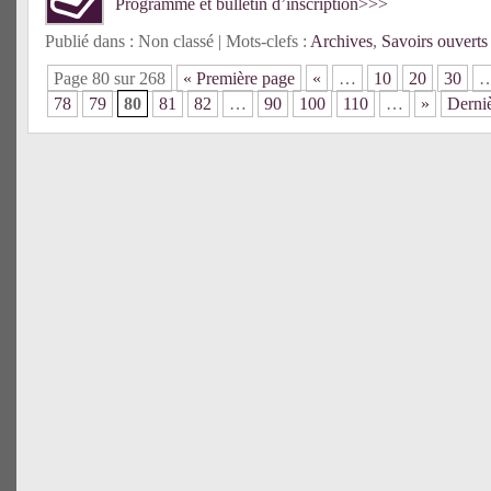
Programme et bulletin d’inscription>>>
Publié dans : Non classé | Mots-clefs :
Archives
,
Savoirs ouverts
Page 80 sur 268
« Première page
«
…
10
20
30
78
79
80
81
82
…
90
100
110
…
»
Derni