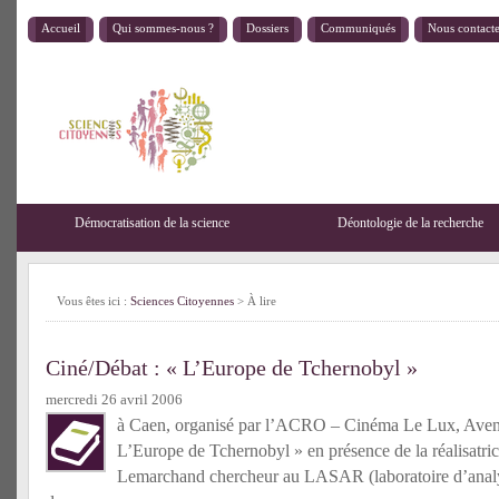
Accueil
Qui sommes-nous ?
Dossiers
Communiqués
Nous contact
Démocratisation de la science
Déontologie de la recherche
Vous êtes ici :
Sciences Citoyennes
>
À lire
Ciné/Débat : « L’Europe de Tchernobyl »
mercredi 26 avril 2006
à Caen, organisé par l’ACRO – Cinéma Le Lux, Avenu
L’Europe de Tchernobyl » en présence de la réalisatri
Lemarchand chercheur au LASAR (laboratoire d’analy