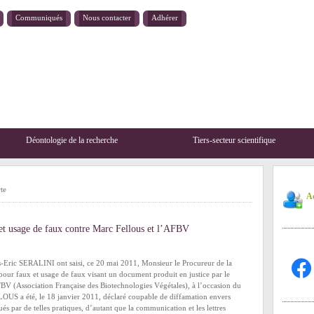
Communiqués
Nous contacter
Adhérer
Déontologie de la recherche
Tiers-secteur scientifique
te
Ad
t usage de faux contre Marc Fellous et l’AFBV
facebo
es-Eric SERALINI ont saisi, ce 20 mai 2011, Monsieur le Procureur de la
pour faux et usage de faux visant un document produit en justice par le
 (Association Française des Biotechnologies Végétales), à l’occasion du
US a été, le 18 janvier 2011, déclaré coupable de diffamation envers
s par de telles pratiques, d’autant que la communication et les lettres