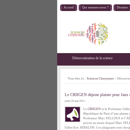
Accueil
Qui sommes-nous ?
Dossiers
Démocratisation de la science
Vous êtes ici :
Sciences Citoyennes
>
Découver
Le CRIIGEN dépose plainte pour faux e
jeudi 26 mai 2011
Le
CRIIGEN
et le Professeur Gill
République de Paris d’une plainte 
Professeur Marc FELLOUS et l’AFBV
procès au terme duquel Marc FELLO
Gilles-Eric SERALINI. Les plaignants sont choqué