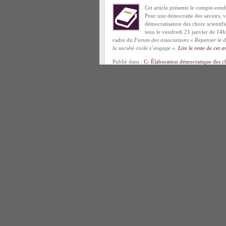
Cet article présente le compte-rendu
Pour une démocratie des savoirs, v
démocratisation des choix scientifi
tenu le vendredi 21 janvier de 14h
cadre du
Forum des associations « Repenser le 
la société civile s’engage ».
Lire le reste de cet a
Publié dans :
C- Élaboration démocratique des c
scientifiques et techniques
,
C- Liberté d'expressi
Démocratisation de la science
,
Manipulation du 
les lanceurs d'alerte
| Mots-clefs :
Chercheurs en
démocratie
L’AESA offre le choix des armes…
mercredi 13 avril 2011
Le 31 mars dernier s’est tenu à Br
alimentaire (AESA, ou EFSA
[1]
en
comme l’avait initialement proposé
de l’eurodéputé José Bové en no
Publié dans :
C- Liberté d'expression scientifique
Conflits d’intérêts dans les recommand
pharmaceutique dissémine partout et dev
lundi 11 avril 2011