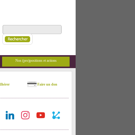
Nos (pro)positions et actions
hérer
Faire un don
ok
linkedin
instagram
youtube
rest-
api