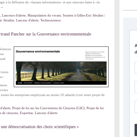
ir à la diffusion de «fausses informations» et aux entorses faites à «la
e »
,
Lanceurs d'alerte
,
Manipulation du vivant
,
Soutien à Gilles-Eric Séralini
|
ic Séralini
,
Lanceur d'alerte
,
Technoscience
ertrand Pancher sur la Gouvernance environnementale
Sciences
our
puté
i nous
ns :
isons
ervées
 toutes les entreprises employant au moins 10 salariés (voir notre projet de
d'alerte
,
Projet de loi sur les Conventions de Citoyens (CdC)
,
Projet de loi
s de citoyens
,
Expertise
,
Lanceur d'alerte
 une démocratisation des choix scientifiques »