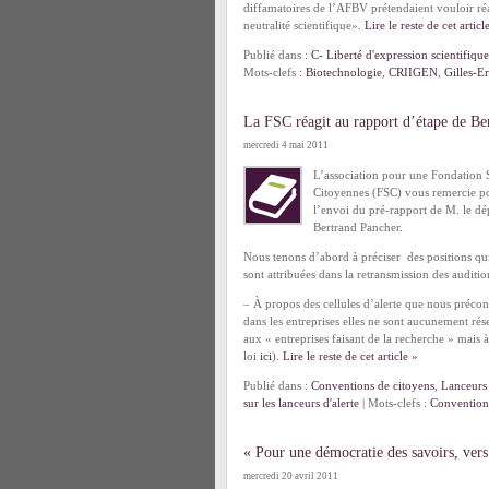
diffamatoires de l’AFBV prétendaient vouloir réag
neutralité scientifique».
Lire le reste de cet articl
Publié dans :
C- Liberté d'expression scientifique
Mots-clefs :
Biotechnologie
,
CRIIGEN
,
Gilles-Er
La FSC réagit au rapport d’étape de B
mercredi 4 mai 2011
L’association pour une Fondation 
Citoyennes (FSC) vous remercie p
l’envoi du pré-rapport de M. le dé
Bertrand Pancher.
Nous tenons d’abord à préciser des positions qu
sont attribuées dans la retransmission des auditio
– À propos des cellules d’alerte que nous précon
dans les entreprises elles ne sont aucunement rés
aux « entreprises faisant de la recherche » mais à
loi
ici
).
Lire le reste de cet article »
Publié dans :
Conventions de citoyens
,
Lanceurs 
sur les lanceurs d'alerte
| Mots-clefs :
Convention
« Pour une démocratie des savoirs, vers
mercredi 20 avril 2011