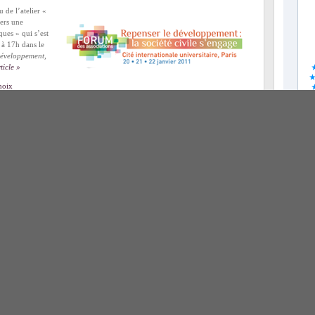
 de l’atelier «
ers une
ques » qui s’est
 à 17h dans le
développement,
rticle »
hoix
on scientifique
,
C- Tiers-secteur scientifique
,
Conventions de citoyens
,
vivant
,
Projet de loi sur les Conventions de Citoyens (CdC)
,
Projet de loi sur
gagés
,
Conventions de citoyens
,
Lanceur d'alerte
,
Mettre les sciences en
uxelles un atelier de consultations de l’Agence européenne de sécurité
 anglais) qui était censé traiter du concept d’équivalence en substance,
 la directrice exécutive de l’agence, Madame Geslain-Lanéelle, à la demande
vembre 2010.
Lire le reste de cet article »
,
Le vélo déchaîné
,
Manipulation du vivant
| Mots-clefs :
Le vélo déchaîné
ations de bonne pratique. Ou Comment l’influence
ient invisible