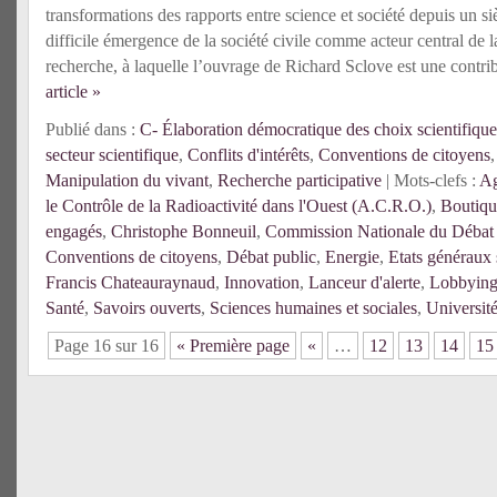
transformations des rapports entre science et société depuis un si
difficile émergence de la société civile comme acteur central de 
recherche, à laquelle l’ouvrage de Richard Sclove est une contri
article »
Publié dans :
C- Élaboration démocratique des choix scientifique
secteur scientifique
,
Conflits d'intérêts
,
Conventions de citoyens
Manipulation du vivant
,
Recherche participative
| Mots-clefs :
Ag
le Contrôle de la Radioactivité dans l'Ouest (A.C.R.O.)
,
Boutiqu
engagés
,
Christophe Bonneuil
,
Commission Nationale du Débat
Conventions de citoyens
,
Débat public
,
Energie
,
Etats généraux 
Francis Chateauraynaud
,
Innovation
,
Lanceur d'alerte
,
Lobbyin
Santé
,
Savoirs ouverts
,
Sciences humaines et sociales
,
Universit
Page 16 sur 16
« Première page
«
…
12
13
14
15