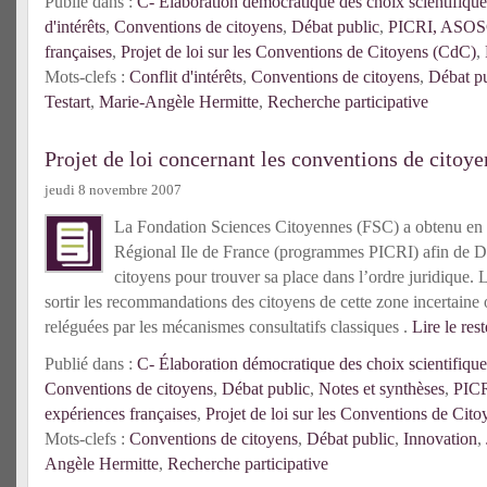
Publié dans :
C- Élaboration démocratique des choix scientifique
d'intérêts
,
Conventions de citoyens
,
Débat public
,
PICRI, ASOSC 
françaises
,
Projet de loi sur les Conventions de Citoyens (CdC)
,
Mots-clefs :
Conflit d'intérêts
,
Conventions de citoyens
,
Débat pu
Testart
,
Marie-Angèle Hermitte
,
Recherche participative
Projet de loi concernant les conventions de citoye
jeudi 8 novembre 2007
La Fondation Sciences Citoyennes (FSC) a obtenu en 
Régional Ile de France (programmes PICRI) afin de Dé
citoyens pour trouver sa place dans l’ordre juridique. 
sortir les recommandations des citoyens de cette zone incertaine 
reléguées par les mécanismes consultatifs classiques .
Lire le rest
Publié dans :
C- Élaboration démocratique des choix scientifique
Conventions de citoyens
,
Débat public
,
Notes et synthèses
,
PICR
expériences françaises
,
Projet de loi sur les Conventions de Cit
Mots-clefs :
Conventions de citoyens
,
Débat public
,
Innovation
,
Angèle Hermitte
,
Recherche participative