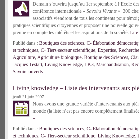
Demain s’ouvrira jusqu’au 1er septembre à l’Ecole des
conférence internationale «
Savoirs Vivants
». 300 cher
associatifs viendront de tous les continents pour tém
pratiques scientifiques citoyennes et proposer une nouvelle gouv
prenne en compte les intérêts et les aspirations de la société.
Lire 
Publié dans :
Boutiques des sciences
,
C- Élaboration démocratiqu
et techniques
,
C- Tiers-secteur scientifique
,
Expertise
,
Recherche 
Agriculture
,
Agriculture biologique
,
Boutique des Sciences
,
Cla
Jacques Testart
,
Living Knowledge
,
LK3
,
Marchandisation
,
Rec
Savoirs ouverts
Living knowledge – Liste des intervenants aux pl
jeudi 21 juin 2007
Nous avons une grande variété d’intervenants aux plén
monde (la liste n’est pas encore complètement finalisé
»
Publié dans :
Boutiques des sciences
,
C- Élaboration démocratiqu
et techniques
,
C- Tiers-secteur scientifique
,
Living Knowledge
,