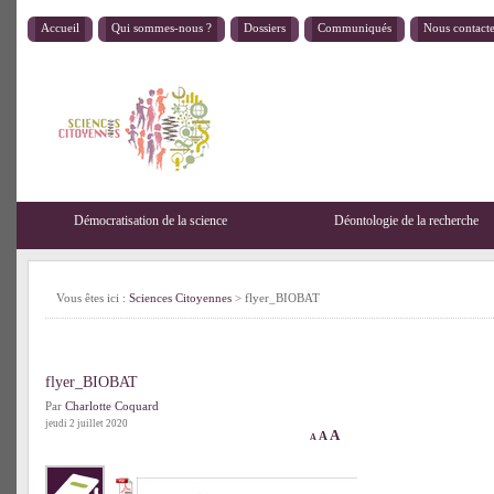
Accueil
Qui sommes-nous ?
Dossiers
Communiqués
Nous contact
Démocratisation de la science
Déontologie de la recherche
Vous êtes ici :
Sciences Citoyennes
> flyer_BIOBAT
flyer_BIOBAT
Par
Charlotte Coquard
jeudi 2 juillet 2020
A
A
A