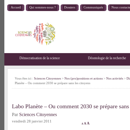
Accueil
Qui sommes-nous ?
Dossiers
Communiqués
Nous contact
Démocratisation de la science
Déontologie de la recherche
Vous êtes ici :
Sciences Citoyennes
>
Nos (pro)positions et actions
>
Nos activités
>
Di
Planète – Ou comment 2030 se prépare sans les citoyens
Labo Planète – Ou comment 2030 se prépare sans 
Par
Sciences Citoyennes
vendredi 28 janvier 2011
A
A
A