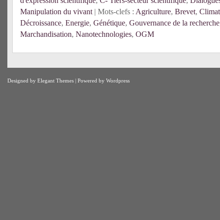
d'expression scientifique
,
C- Tiers-secteur scientifique
,
Dialogues
Manipulation du vivant
| Mots-clefs :
Agriculture
,
Brevet
,
Climat
Décroissance
,
Energie
,
Génétique
,
Gouvernance de la recherche
Marchandisation
,
Nanotechnologies
,
OGM
Designed by
Elegant Themes
| Powered by
Wordpress