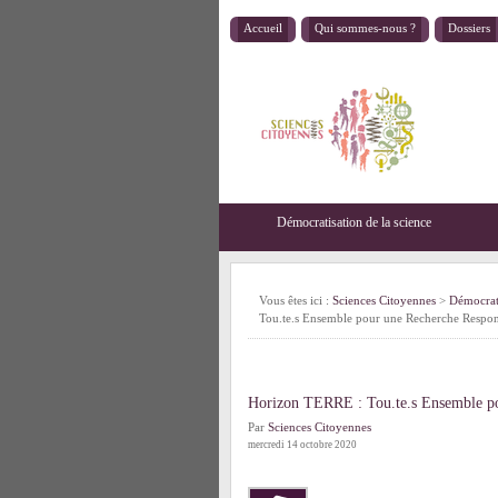
Accueil
Qui sommes-nous ?
Dossiers
Démocratisation de la science
Vous êtes ici :
Sciences Citoyennes
>
Démocrati
Tou.te.s Ensemble pour une Recherche Respon
Horizon TERRE : Tou.te.s Ensemble po
Par
Sciences Citoyennes
mercredi 14 octobre 2020