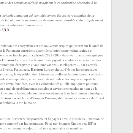
nts et des acteurs associatifs imaginent la connaissance nécessaire à la
 technologiques ont été identifiés comme des moteurs essentiels de la
é, de la création de richesses, du développement durable et du progrès social.
 secteurs entièrement nouveaux ».
018
[1]
)
radation des écosystèmes et des nouveaux risques qui pèsent sur la santé de
 le Parlement européens placent le solutionnisme technologique et
ions de recherche pour la période 2021 -2027 dans leur plan stratégique pour
 «
Horizon
Europe ». Ce faisant, ils engagent la confiance et le soutien des
numérique énergivore et aux innovations « intelligentes », par exemple,
e à venir. Par ailleurs,
Horizon
Europe choisit d’éviter les perspectives
mation, la répartition des richesses naturelles et économiques, la réflexion
 industries répondent, et sur les effets rebonds et les risques auxquels la
he devra faire face, avec les vulnérabilités qu’elle impliquera pourtant.
u panel de problématiques sociales et environnementales au nom de la
de lutte contre la dégradation des écosystèmes et le réchauffement climatique.
Horizon Terre
choisit d’assumer l’incompatibilité entre croissance du PIB et
avorables à la vie humaine.
our une Recherche Responsable et Engagée) a vu le jour dans l’intention de
he entériné par les institutions. Porté par Sciences Citoyennes, ISF et
 le projet rassemble aujourd’hui une quarantaine de membres :