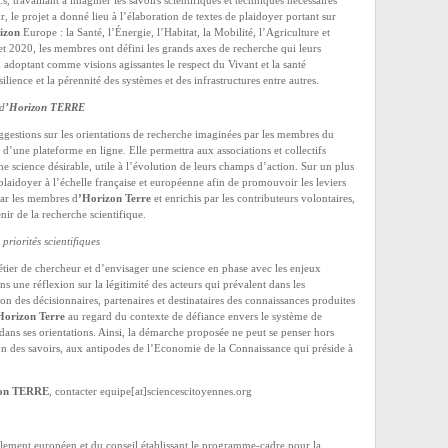
e.s, travaillant à imaginer les savoirs scientifiques et techniques nécessaires
, le projet a donné lieu à l’élaboration de textes de plaidoyer portant sur
izon
Europe : la Santé, l’Énergie, l’Habitat, la Mobilité, l’Agriculture et
let 2020, les membres ont défini les grands axes de recherche qui leurs
 adoptant comme visions agissantes le respect du Vivant et la santé
ilience et la pérennité des systèmes et des infrastructures entre autres.
 d
’Horizon TERRE
uggestions sur les orientations de recherche imaginées par les membres du
 d’une plateforme en ligne. Elle permettra aux associations et collectifs
e science désirable, utile à l’évolution de leurs champs d’action. Sur un plus
plaidoyer à l’échelle française et européenne afin de promouvoir les leviers
 par les membres d
’Horizon Terre
et enrichis par les contributeurs volontaires,
enir de la recherche scientifique.
priorités scientifiques
étier de chercheur et d’envisager une science en phase avec les enjeux
ns une réflexion sur la légitimité des acteurs qui prévalent dans les
ion des décisionnaires, partenaires et destinataires des connaissances produites
Horizon Terre
au regard du contexte de défiance envers le système de
dans ses orientations. Ainsi, la démarche proposée ne peut se penser hors
on des savoirs, aux antipodes de l’Economie de la Connaissance qui préside à
on TERRE
, contacter equipe[at]sciencescitoyennes.org
lement européen et du conseil établissant le programme-cadre pour la