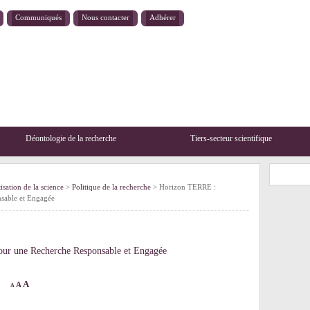
Communiqués
Nous contacter
Adhérer
Déontologie de la recherche
Tiers-secteur scientifique
sation de la science
>
Politique de la recherche
> Horizon TERRE :
sable et Engagée
ur une Recherche Responsable et Engagée
A
A
A