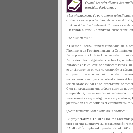
Quand des scientifiques, des étudia
transition écologique :
« Les changements de paradigmes scientifiques et
croissance de la productivité, de la compétitivit
[Ils] constituent le fondement d’industries et de
–
Horizon
Europe (Commission européenne, 2
Une fuite en avant
A l’heure du réchauffement climatique, de la dég
l’homme et de l’environnement, la Commission et
l’entrepreneuriat high tech au cœur des orientat
l’allocation des budgets de la recherche, intitulé
Européens à la collecte de données massives, au 
pour affronter les enjeux colossaux de la décenni
critiques sur les changements de modes de consom
sur les besoins auxquels les infrastructures et les
société proposée par un tel programme de recherc
C’est un programme qui prépare donc un nouvea
compétitivité, tout en verdissant ses intentions 
Inversement à ces paradigmes et ces paradoxes,
préservation des conditions environnementales f
Quelle recherche souhaitons-nous financer ?
Le projet
Horizon TERRE
(Tou.te.s Ensemble p
proposer une alternative au programme de recherc
l’Atelier d’Écologie Politique depuis juin 2019,