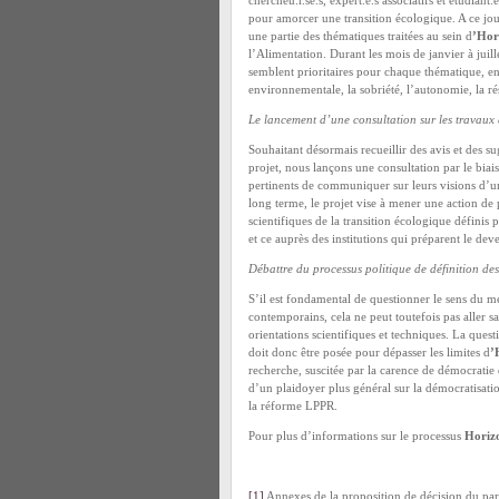
chercheu.r.se.s, expert.e.s associatifs et étudiant.
pour amorcer une transition écologique. A ce jour
une partie des thématiques traitées au sein d
’Hor
l’Alimentation. Durant les mois de janvier à juil
semblent prioritaires pour chaque thématique, en
environnementale, la sobriété, l’autonomie, la rés
Le lancement d’une consultation sur les travaux
Souhaitant désormais recueillir des avis et des s
projet, nous lançons une consultation par le biais
pertinents de communiquer sur leurs visions d’un
long terme, le projet vise à mener une action de 
scientifiques de la transition écologique définis
et ce auprès des institutions qui préparent le dev
Débattre du processus politique de définition des 
S’il est fondamental de questionner le sens du m
contemporains, cela ne peut toutefois pas aller sa
orientations scientifiques et techniques. La quest
doit donc être posée pour dépasser les limites d
’
recherche, suscitée par la carence de démocratie 
d’un plaidoyer plus général sur la démocratisati
la réforme LPPR.
Pour plus d’informations sur le processus
Horiz
[1]
Annexes de la proposition de décision du par